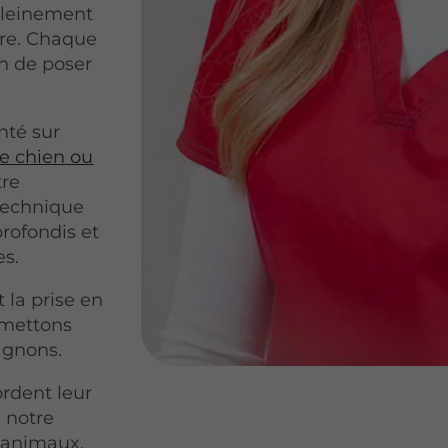
pleinement
tre. Chaque
n de poser
nté sur
e chien ou
tre
technique
rofondis et
es.
t la prise en
 mettons
agnons.
rdent leur
 notre
 animaux.