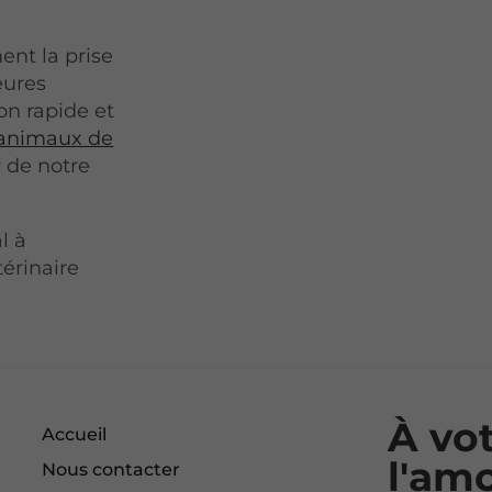
ent la prise
eures
on rapide et
s animaux de
 de notre
l à
térinaire
À vo
Accueil
l'am
Nous contacter