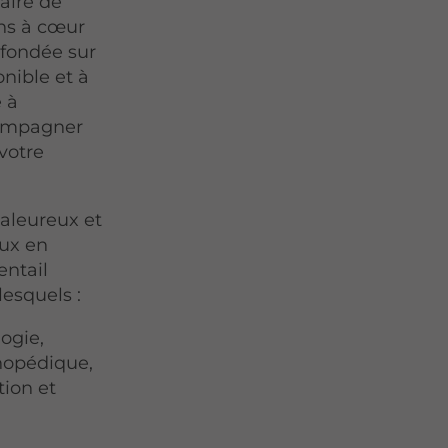
aire de
ns à cœur
 fondée sur
onible et à
e à
compagner
votre
aleureux et
aux en
entail
lesquels :
ogie,
thopédique,
tion et