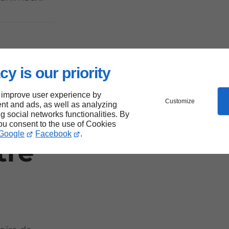
e
ès
cy is our priority
e :
 improve user experience by
Customize
nt and ads, as well as analyzing
ng social networks functionalities. By
you consent to the use of Cookies
Google
Facebook
.
tre