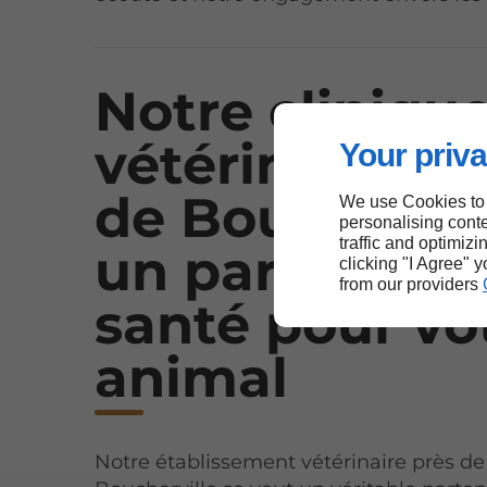
Notre cliniqu
vétérinaire pr
Your priva
de Bouchervill
We use Cookies to
personalising conte
traffic and optimizi
un partenaire
clicking "I Agree" 
from our providers
santé pour vo
animal
Notre établissement vétérinaire près de