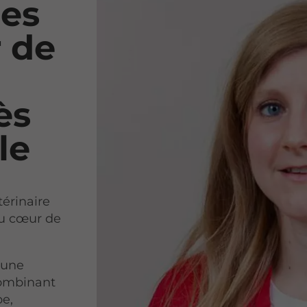
des
 de
ès
le
térinaire
au cœur de
 une
combinant
pe,