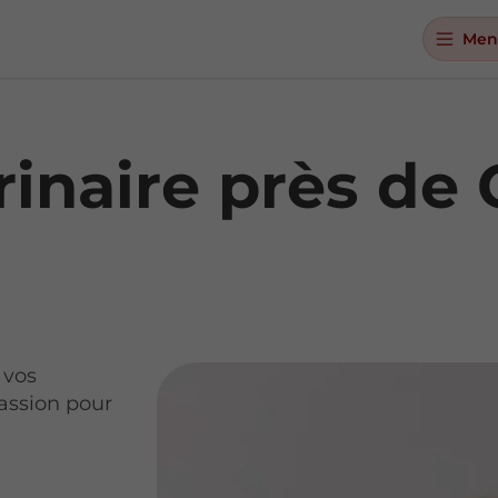
Men
rinaire près d
 vos
assion pour