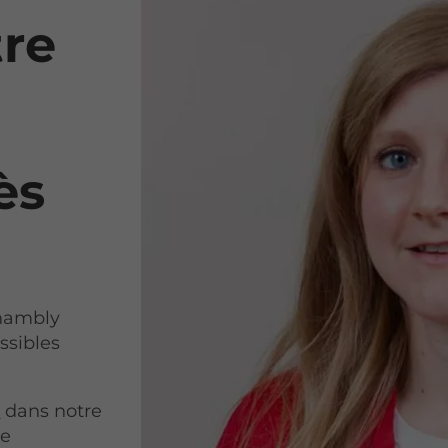
tre
ès
Chambly
ssibles
s
dans notre
ne