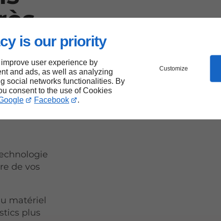
rès
cy is our priority
t
 improve user experience by
Customize
nt and ads, as well as analyzing
ng social networks functionalities. By
you consent to the use of Cookies
Google
Facebook
.
technologie
re de vos
u matériel
tics plus