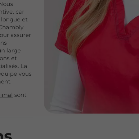
 Nous
tive, car
e longue et
e Chambly
our assurer
ons
un large
ions et
alisés. La
équipe vous
ment.
nimal
sont
ns