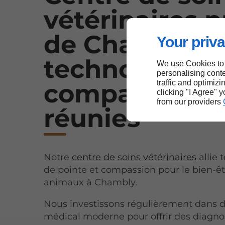
vétérinaires p
de Chambly :
Your priva
technologie e
We use Cookies to
personalising conte
traffic and optimizi
compassion
clicking "I Agree" 
from our providers
réunies
Notre
centre de soins vétérinaires
allie 
de pointe et compassion pour le bien-êt
animaux à Chambly.
Nous investissons régulièrement dans d
médical moderne pour offrir des diagnos