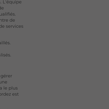
s. L'équipe
de
alifiés.
ntre de
de services
llés.
lisés.
gérer
 une
a le plus
ordez est